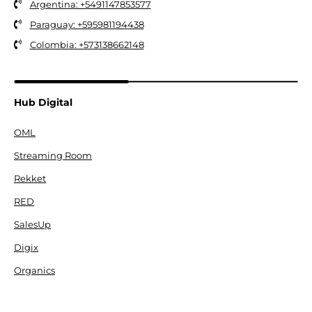
Argentina: +5491147853577
Paraguay: +595981194438
Colombia: +573138662148
Hub Digital
OML
Streaming Room
Rekket
RED
SalesUp
Digix
Organics