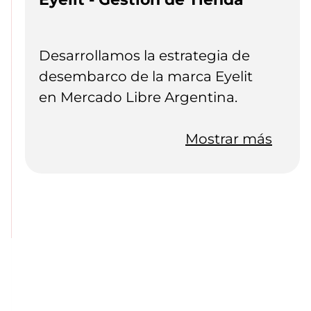
Desarrollamos la estrategia de
desembarco de la marca Eyelit
en Mercado Libre Argentina.
Analizamos las oportunidades de
mercado, consumidores de la
Mostrar más
categoría y los principales
productos de la competencia
para proponer un adecuado mix
de productos y de campañas de
publicidad.