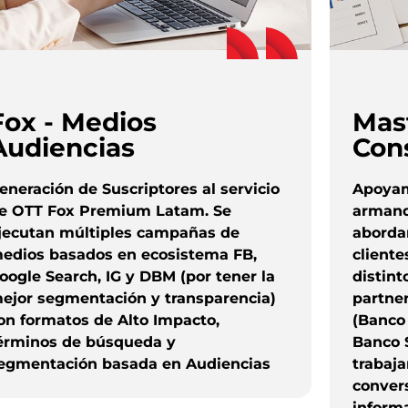
Fox - Medios
Mas
Audiencias
Cons
eneración de Suscriptores al servicio
Apoyam
e OTT Fox Premium Latam. Se
armando
jecutan múltiples campañas de
abordar
edios basados en ecosistema FB,
cliente
oogle Search, IG y DBM (por tener la
distint
ejor segmentación y transparencia)
partner
on formatos de Alto Impacto,
(Banco 
érminos de búsqueda y
Banco 
egmentación basada en Audiencias
trabaja
convers
informa