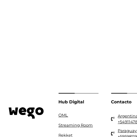
Hub Digital
Contacto
OML
Argentina
+5491147
Streaming Room
Paraguay
Rekket
+5959811