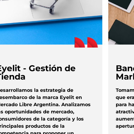
Eyelit - Gestión de
Ban
Tienda
Mar
esarrollamos la estrategia de
Tomamo
esembarco de la marca Eyelit en
que er
ercado Libre Argentina. Analizamos
para h
as oportunidades de mercado,
atracti
onsumidores de la categoría y los
aument
rincipales productos de la
apertur
ompetencia para proponer un