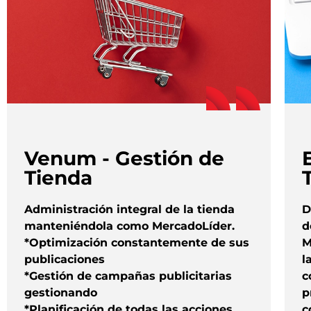
Venum - Gestión de
Tienda
Administración integral de la tienda
D
manteniéndola como MercadoLíder.
d
*Optimización constantemente de sus
M
publicaciones
l
*Gestión de campañas publicitarias
c
gestionando
p
*Planificación de todas las acciones
c