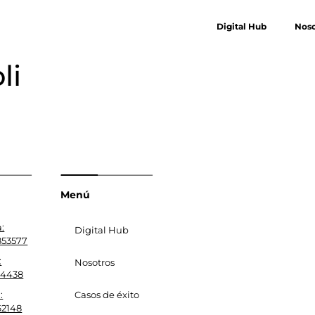
Digital Hub
Noso
li
Menú
:
Digital Hub
853577
:
Nosotros
94438
:
Casos de éxito
62148