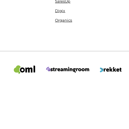
SalesUp
Digix
Organics