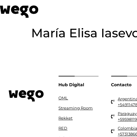
María Elisa Iasevo
Hub Digital
Contacto
OML
Argentina
+5491147
Streaming Room
Paraguay
Rekket
+5959811
RED
Colombia
+5731386