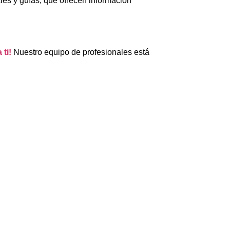
es y guías, que ofrecen información
ti!
Nuestro equipo de profesionales está