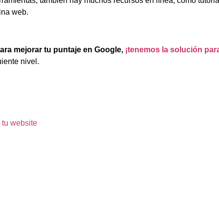
mientas, también hay muchos recursos en línea, como tutorial
ina web.
para mejorar tu puntaje en Google,
¡tenemos la solución para 
iente nivel.
 tu website